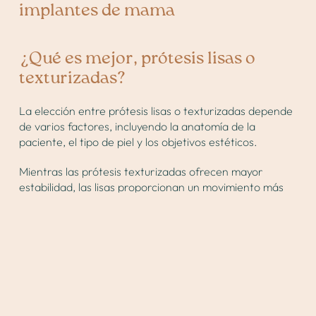
implantes de mama
¿Qué es mejor, prótesis lisas o
texturizadas?
La elección entre prótesis lisas o texturizadas depende
de varios factores, incluyendo la anatomía de la
paciente, el tipo de piel y los objetivos estéticos.
Mientras las prótesis texturizadas ofrecen mayor
estabilidad, las lisas proporcionan un movimiento más
natural. La
Dra. Verónica Izquierdo
evaluará
cuidadosamente cada caso para recomendar la mejor
opción, priorizando la seguridad de la paciente.
¿Cómo son los implantes
texturizados?