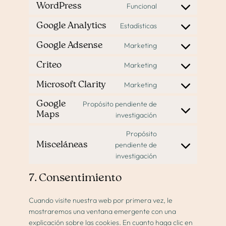
WordPress
Funcional
Consent
to
Google Analytics
Estadísticas
Consent
service
to
wordpress
Google Adsense
Marketing
Consent
service
to
google-
Criteo
Marketing
Consent
service
analytics
to
google-
Microsoft Clarity
Marketing
Consent
service
adsense
to
criteo
Google
Propósito pendiente de
service
Maps
Consent
investigación
microsoft-
to
Propósito
clarity
service
Misceláneas
pendiente de
google-
Consent
investigación
maps
to
service
7. Consentimiento
misceláneas
Cuando visite nuestra web por primera vez, le
mostraremos una ventana emergente con una
explicación sobre las cookies. En cuanto haga clic en