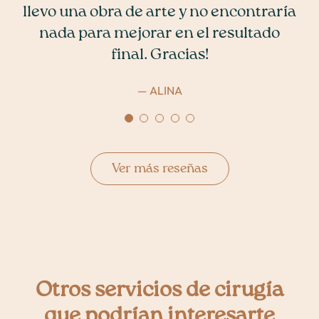
— ALICIA L. N
— C. A
llevo una obra de arte y no encontraría
dedica a cada cita. En el campo de la
cirugía plástica y reparadora donde
nada para mejorar en el resultado
dónde la ética y las expectativas del
final. Gracias!
paciente se encuentran; la Dra.
— ALINA
Veronica Izquierdo se encuentra en el
primer puesto. Impecable.
— PCV
Ver más reseñas
Otros servicios de cirugía
que podrían interesarte