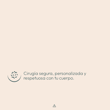
Sobre mí
Cirugía plástica
Cirugía segura, personalizada y
respetuosa con tu cuerpo.
Medicina estética
Proceso