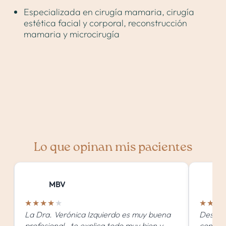
Especializada en
cirugía mamaria
, cirugía
estética facial y corporal,
reconstrucción
mamaria
y microcirugía
Lo que opinan mis pacientes
M
S
MBV
★
★
★
★
★
★
★
★
La Dra. Verónica Izquierdo es muy buena
Despué
profesional , te explica todo muy bien y
consecu