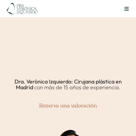
Skip
to
Toggl
content
Navig
Una mirada honesta
sobre la cirugía
estética
Dra. Verónica Izquierdo: Cirujana plástica en
Madrid
con más de 15 años de experiencia.
Reserva una valoración