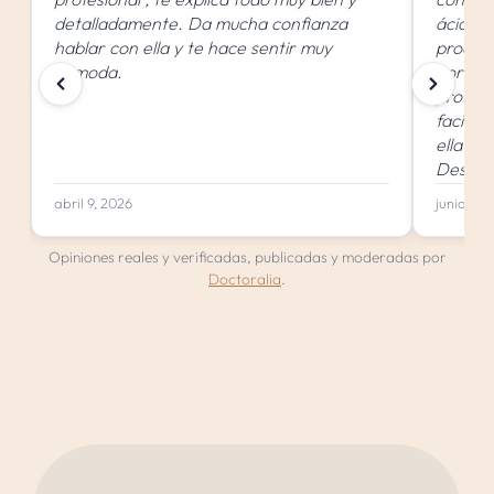
detalladamente. Da mucha confianza
ácido h
hablar con ella y te hace sentir muy
product
cómoda.
por fin
profesi
facial.
ella y 
Desde l
compren
abril 9, 2026
junio 16,
mostró
caso. S
Opiniones reales y verificadas, publicadas y moderadas por
clarida
Doctoralia
.
Durante
se nota
superad
mis lab
natural
deform
acomple
una cir
una per