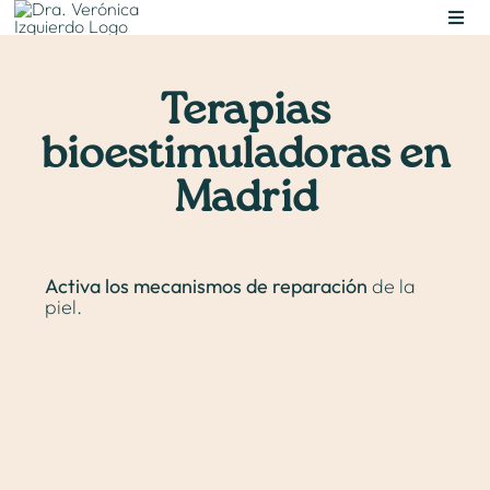
Skip
Toggl
to
Navig
content
Terapias
bioestimuladoras en
Madrid
Activa los mecanismos de reparación
de la
piel.