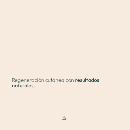
Sobre mí
Cirugía plástica
Medicina estética
Regeneración cutánea con
resultados
naturales.
Proceso
Blog