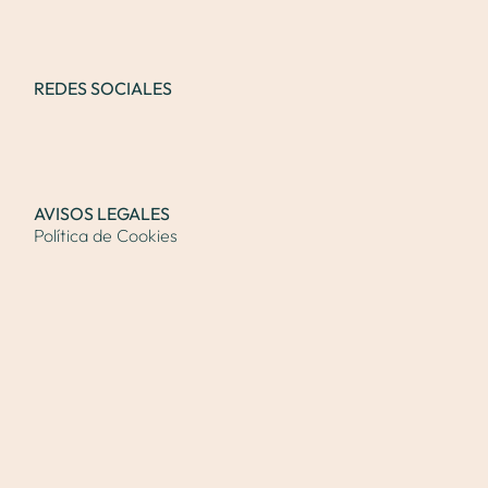
REDES SOCIALES
AVISOS LEGALES
Política de Cookies
Declaración de Privacidad
Contacto
Copyright 2026 © Dra. Verónica Izquierdo |
Contenidos médicos revisados por la
Dra. Verónica
Izquierdo Santiago
, médica especialista en Cirugía