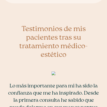
Testimonios de mis
pacientes tras su
tratamiento médico-
estético
Verónica es una profesional excelente.
Lo más importante para mi ha sido la
Excelente profesional. Tanto en el
Nada más entrar el trato es muy
Fantástica, un trato excelente,
cordial un ambiente agradable y con lo
confianza que me ha inspirado. Desde
Hace un trabajo estupendo y además
resuelve cualquier duda y cumple
ámbito médico como humano.
respecto a la doctora pues nunca me
totalmente las expectativas. Tenia
la primera consulta he sabido que
Currículum impecable, Máxima
su factor humano es precioso.