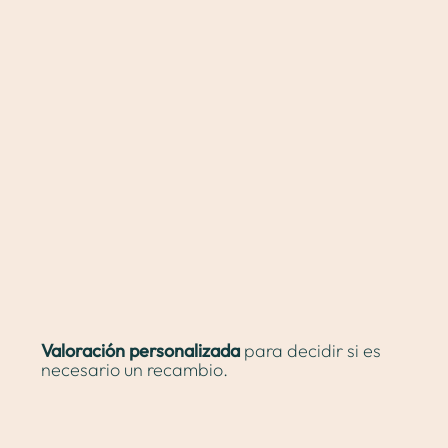
Sobre mí
Cirugía plástica
Medicina estética
Valoración personalizada
para decidir si es
necesario un recambio.
Proceso