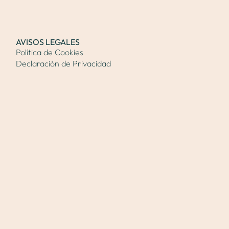
AVISOS LEGALES
Política de Cookies
Declaración de Privacidad
Contacto
Copyright 2026 © Dra. Verónica Izquierdo |
Contenidos médicos revisados por la
Dra. Verónica
Izquierdo Santiago
, médica especialista en Cirugía
Plástica, Estética y Reparadora. Núm. de colegiada
280850706.